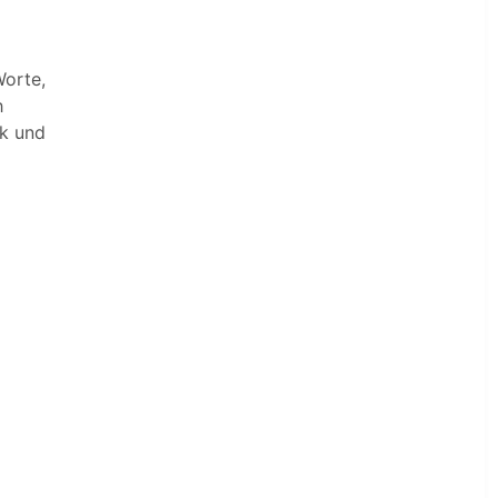
Worte,
h
ck und