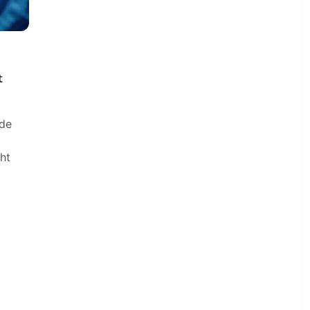
t
ade
ght