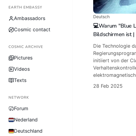
EARTH EMBASSY
Deutsch
Ambassadors
💻Warum "Blue Li
Cosmic contact
Bildschirmen ist |
Die Technologie d
COSMIC ARCHIVE
Regierungsprogra
Pictures
initiiert von der CI
Verhaltenskontroll
Videos
elektromagnetisch
Texts
28 Feb 2025
NETWORK
Forum
Nederland
Deutschland