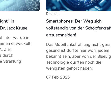
Deutsch
ght" in
Smartphones: Der Weg sich
 Dr. Jack Kruse
vollständig von der Schöpferkraf
abzuschneiden!
ahinter wurde in
mmen entwickelt,
Das Mobilfunkstrahlung nicht ger
A. Ziel:
gesund ist dürfte hier wohl jedem
e durch
bekannt sein, aber von der BlueLi
e Strahlung
Technologie dürften noch die
wenigsten gehört haben.
07 Feb 2025