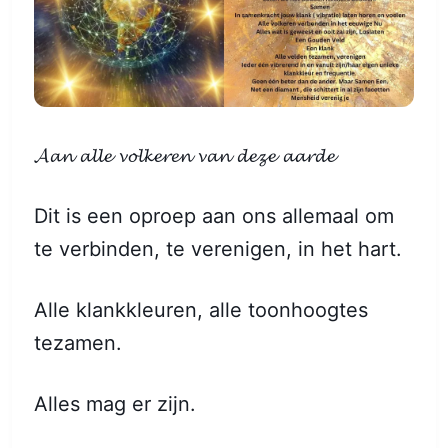
𝓐𝓪𝓷 𝓪𝓵𝓵𝓮 𝓿𝓸𝓵𝓴𝓮𝓻𝓮𝓷 𝓿𝓪𝓷 𝓭𝓮𝔃𝓮 𝓪𝓪𝓻𝓭𝓮
Dit is een oproep aan ons allemaal om
te verbinden, te verenigen, in het hart.
Alle klankkleuren, alle toonhoogtes
tezamen.
Alles mag er zijn.